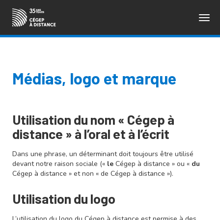
Togg
ENGLISH
navig
Médias, logo et marque
Utilisation du nom « Cégep à
distance » à l’oral et à l’écrit
Dans une phrase, un déterminant doit toujours être utilisé
devant notre raison sociale («
le
Cégep à distance » ou «
du
Cégep à distance » et non « de Cégep à distance »).
Utilisation du logo
L’utilisation du logo du Cégep à distance est permise à des